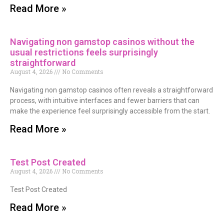
Read More »
Navigating non gamstop casinos without the
usual restrictions feels surprisingly
straightforward
August 4, 2026
No Comments
Navigating non gamstop casinos often reveals a straightforward
process, with intuitive interfaces and fewer barriers that can
make the experience feel surprisingly accessible from the start.
Read More »
Test Post Created
August 4, 2026
No Comments
Test Post Created
Read More »