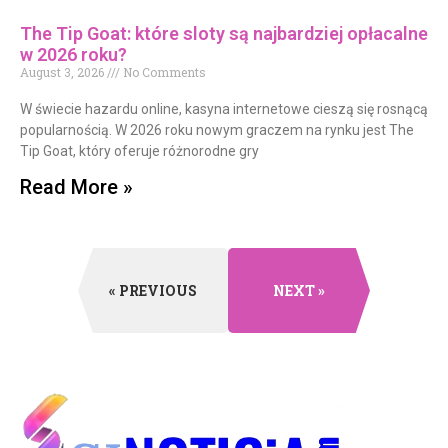
The Tip Goat: które sloty są najbardziej opłacalne
w 2026 roku?
August 3, 2026
No Comments
W świecie hazardu online, kasyna internetowe cieszą się rosnącą
popularnością. W 2026 roku nowym graczem na rynku jest The
Tip Goat, który oferuje różnorodne gry
Read More »
« PREVIOUS
NEXT »